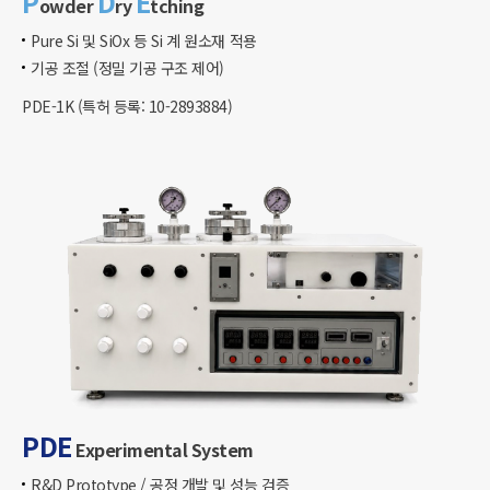
P
D
E
owder
ry
tching
Pure Si 및 SiOx 등 Si 계 원소재 적용
기공 조절 (정밀 기공 구조 제어)​
PDE-1K (특허 등록: 10-2893884)​​
PDE
Experimental System​
R&D Prototype / 공정 개발 및 성능 검증​