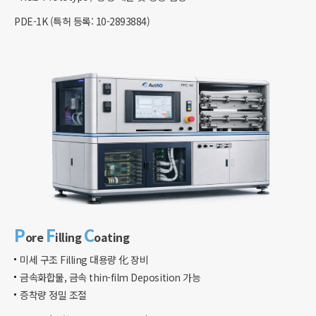
PDE-1K (특허 등록: 10-2893884)​
P
F
C
ore
illing
oating
미세 구조 Filling 대용량 化 장비​​
금속화합물, 금속 thin-film Deposition 가능​​
증착량 정밀 조절​