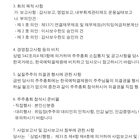
3. 회의 목적 사항
가. 보고사항 : 감사보고, 영업보고, 내부회계관리제도 운용실태보고
나. 부의안건 :
- 제 1 호 의안 : 제13기 연결재무제표 및 재무제표(이익잉여금처분계산
- 제 2 호 의안 : 이사보수한도 승인의 건
- 제 3 호 의안 : 감사보수한도 승인의 건
4. 경영참고사항 등의 비치
상법 542조의4 제3항에 의거하여 주주총회 소집통지 및 공고사항을 당
한국거래소,
한국예탁결제원에 비치하고 있사오니 참고하시기 바랍니다
5. 실질주주의 의결권 행사에 관한 사항
금번 당사의 주주총회에는 한국예탁결제원이 주주님들의 의결권을 행사
하실
필요가 없으며 종전과 같이 주주총회 참석하시어 의결권을 직접 행
6. 주주총회 참석시 준비물
- 직접행사 : 본인신분증
- 대리행사 : 위임장(주주와 대리인의 인적사항, 인감 날인, 인감증명서
유의하시기 바랍니다.
7. 사업보고서 및 감사보고서 첨부에 관한 사항
당사는 「상법시행령」 제31조 제4항 제4호에 의거하여 사업보고서 및 